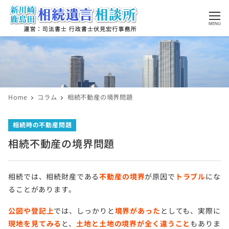
MENU
Home
コラム
相続不動産の境界問題
コラムカテゴリー
相続時の不動産問題
相続不動産の境界問題
相続では、相続財産である
不動産の境界
が原因で
トラブル
にな
ることがあります。
公図や登記上
では、しっかりと
境界があった
としても、実際に
現地を見てみる
と、
土地と土地の境界が全く違うこと
もありま