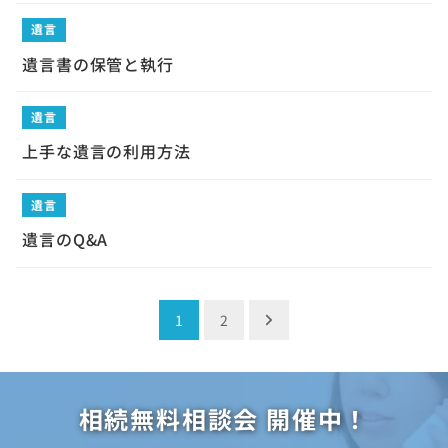
遺言
遺言書の保管と執行
遺言
上手な遺言の利用方法
遺言
遺言のQ&A
投
1
2
稿
ナ
相続無料相談会 開催中！
ビ